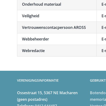
Onderhoud materiaal
E-
Veiligheid
E-
Vertrouwenscontacpersoon AROSS
E-
Webbeheerder
E-
Webredactie
E-
VERENIGINGSINFORMATIE
GEBRUIKT
Ossestraat 15, 5367 NE Macharen
Botendo
(geen postadres)
memori