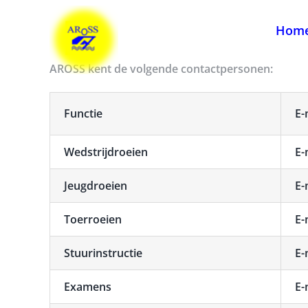
Ga
naar
Hom
inhoud
AROSS kent de volgende contactpersonen:
Functie
E-
Wedstrijdroeien
E-
Jeugdroeien
E-
Toerroeien
E-
Stuurinstructie
E-
Examens
E-