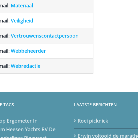
mail:
Materiaal
mail:
Veiligheid
mail:
Vertrouwenscontactpersoon
mail:
Webbeheerder
mail:
Webredactie
E TAGS
LAATSTE BERICHTEN
op
Ergometer
In
Roei picknick
am
Heesen Yachts
RV De
Erwin voltooid de marat