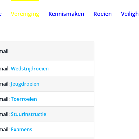
e
Vereniging
Kennismaken
Roeien
Veilig
mail
mail:
Wedstrijdroeien
mail:
Jeugdroeien
mail:
Toerroeien
mail:
Stuurinstructie
mail:
Examens