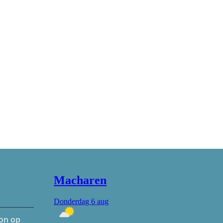
hon op