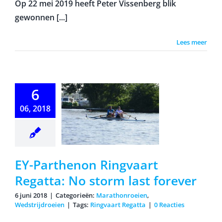
Op 22 mei 2019 heeft Peter Vissenberg blik
gewonnen [...]
Lees meer
6
Parthenon
06, 2018
ngvaart
atta: No
orm last
orever
EY-Parthenon Ringvaart
Regatta: No storm last forever
6 juni 2018
|
Categorieën:
Marathonroeien
,
Wedstrijdroeien
|
Tags:
Ringvaart Regatta
|
0 Reacties