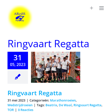
Ga
naar
inhoud
Ringvaart Regatta
31
05, 2023
ngvaart
egatta
Ringvaart Regatta
31 mei 2023
|
Categorieën:
Marathonroeien
,
Wedstrijdroeien
|
Tags:
Beatrix
,
De Waal
,
Ringvaart Regatta
,
TOR
|
0 Reacties