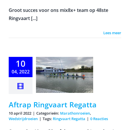
Groot succes voor ons mix8x+ team op 48ste
Ringvaart [...]
Lees meer
10
04, 2022
Aftrap
ngvaart
egatta
Aftrap Ringvaart Regatta
10 april 2022
|
Categorieën:
Marathonroeien
,
Wedstrijdroeien
|
Tags:
Ringvaart Regatta
|
0 Reacties