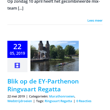
Op zondag 10 april heeft het gecombineerde mix-
team [...]
Lees meer
22
 op de EY-
rthenon
05, 2019
ngvaart
egatta
Blik op de EY-Parthenon
Ringvaart Regatta
22 mei 2019
|
Categorieën:
Marathonroeien
,
Wedstrijdroeien
|
Tags:
Ringvaart Regatta
|
0 Reacties