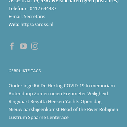
Ossestraat 15, 5367 NE Macharen (geen postadres)
Telefoon:
0412 644487
E-mail:
Secretaris
Web:
https://aross.nl
GEBRUIKTE TAGS
Onderlinge
RV De Hertog
COVID-19
In memoriam
Botendoop
Zomerroeien
Ergometer
Veiligheid
Ringvaart Regatta
Heesen Yachts
Open dag
Nieuwjaarsbijeenkomst
Head of the River
Robijnen
Lustrum
Spaarne Lenterace