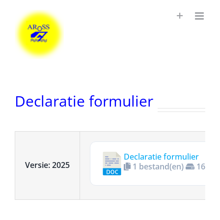
Ga
naar
inhoud
Declaratie formulier
Declaratie formulier
Versie: 2025
1 bestand(en)
161.15