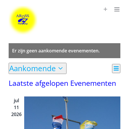
Ga
naar
inhoud
Er zijn geen aankomende evenementen.
Even
Aankomende
Weer
Lijst
weer
Selecteer
naviga
navig
Laatste afgelopen Evenementen
een
datum.
jul
11
2026