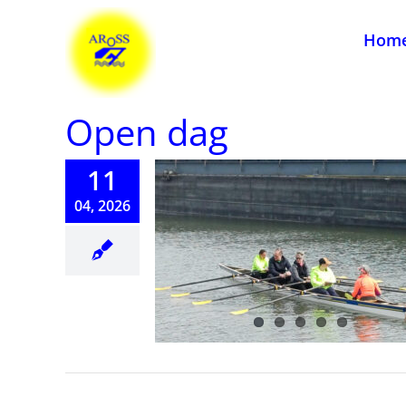
Ga
naar
Hom
inhoud
Open dag
11
04, 2026
lle Open Dag