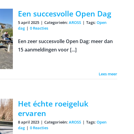
Een succesvolle Open Dag
5 april 2025
|
Categorieën:
AROSS
|
Tags:
Open
dag
|
0 Reacties
Een zeer succesvolle Open Dag: meer dan
15 aanmeldingen voor [...]
Lees meer
Het échte roeigeluk
ervaren
8 april 2023
|
Categorieën:
AROSS
|
Tags:
Open
dag
|
0 Reacties