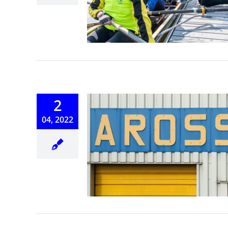
varen
2
04, 2022
n Dag