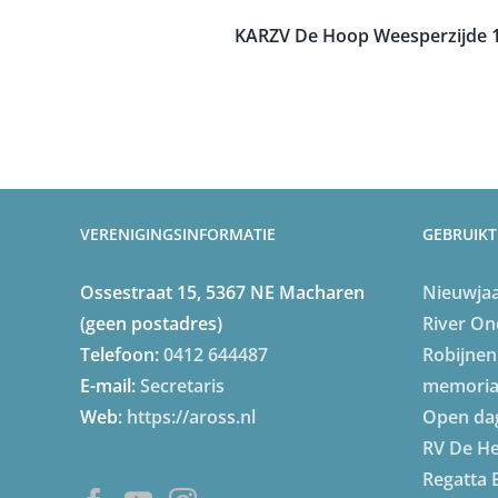
KARZV De Hoop
Weesperzijde
VERENIGINGSINFORMATIE
GEBRUIKT
Ossestraat 15, 5367 NE Macharen
Nieuwja
(geen postadres)
River
On
Telefoon:
0412 644487
Robijnen
E-mail:
Secretaris
memori
Web:
https://aross.nl
Open da
RV De He
Regatta