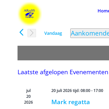
Ga
naar
Hom
inhoud
Aankomend
Vandaag
Selecteer
een
datum.
Laatste afgelopen Evenementen
jul
20 juli 2026 tijd: 08:00
-
17:00
20
Mark regatta
2026