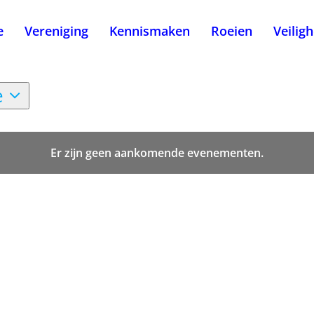
e
Vereniging
Kennismaken
Roeien
Veilig
e
Er zijn geen aankomende evenementen.