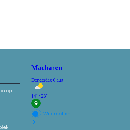
hon op
plek