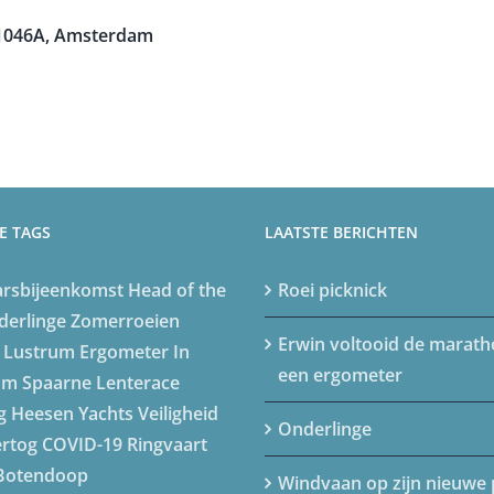
 1046A, Amsterdam
E TAGS
LAATSTE BERICHTEN
arsbijeenkomst
Head of the
Roei picknick
derlinge
Zomerroeien
Erwin voltooid de marat
 Lustrum
Ergometer
In
een ergometer
am
Spaarne Lenterace
g
Heesen Yachts
Veiligheid
Onderlinge
rtog
COVID-19
Ringvaart
Botendoop
Windvaan op zijn nieuwe 