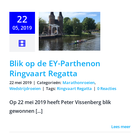
22
 op de EY-
rthenon
05, 2019
ngvaart
egatta
Blik op de EY-Parthenon
Ringvaart Regatta
22 mei 2019
|
Categorieën:
Marathonroeien
,
Wedstrijdroeien
|
Tags:
Ringvaart Regatta
|
0 Reacties
Op 22 mei 2019 heeft Peter Vissenberg blik
gewonnen [...]
Lees meer