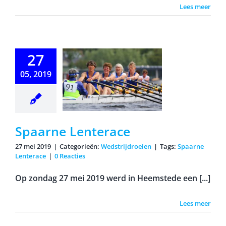
Lees meer
27
paarne
05, 2019
nterace
Spaarne Lenterace
27 mei 2019
|
Categorieën:
Wedstrijdroeien
|
Tags:
Spaarne
Lenterace
|
0 Reacties
Op zondag 27 mei 2019 werd in Heemstede een [...]
Lees meer