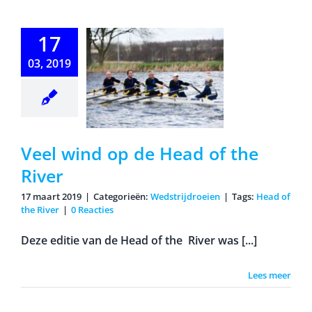
17
 wind op de
03, 2019
d of the
River
Veel wind op de Head of the
River
17 maart 2019
|
Categorieën:
Wedstrijdroeien
|
Tags:
Head of
the River
|
0 Reacties
Deze editie van de Head of the River was [...]
Lees meer