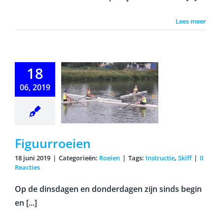
Lees meer
18
06, 2019
uurroeien
Figuurroeien
18 juni 2019
|
Categorieën:
Roeien
|
Tags:
Instructie
,
Skiff
|
0
Reacties
Op de dinsdagen en donderdagen zijn sinds begin
en [...]