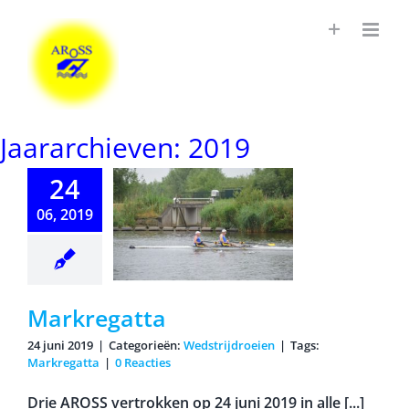
Ga
naar
inhoud
Jaararchieven:
2019
24
06, 2019
kregatta
Markregatta
24 juni 2019
|
Categorieën:
Wedstrijdroeien
|
Tags:
Markregatta
|
0 Reacties
Drie AROSS vertrokken op 24 juni 2019 in alle [...]