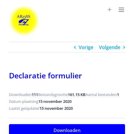
Ga
naar
inhoud
Vorige
Volgende
Declaratie formulier
Downloaden
111
Bestandsgrootte
161.15 KB
Aantal bestanden
1
Datum plaatsing
15 november 2020
Laatst geüpdatet
15 november 2020
Downloaden