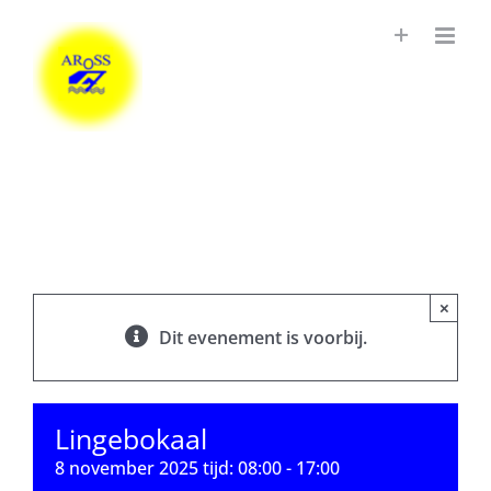
Ga
naar
inhoud
×
Dit evenement is voorbij.
Lingebokaal
8 november 2025 tijd: 08:00
-
17:00