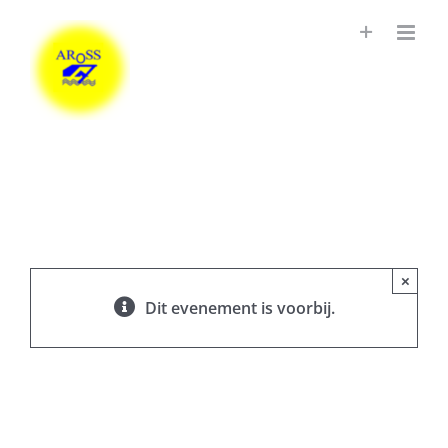
Ga
naar
inhoud
×
Dit evenement is voorbij.