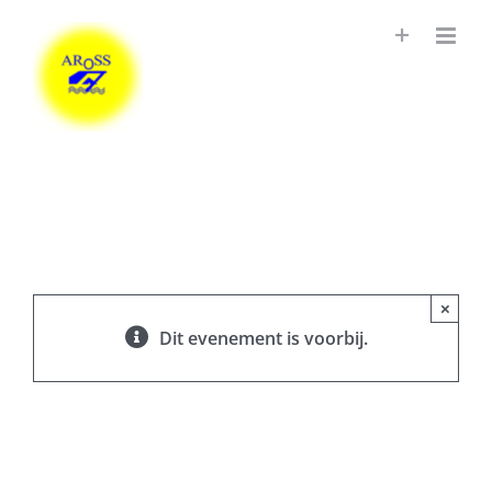
Ga
naar
inhoud
×
Dit evenement is voorbij.