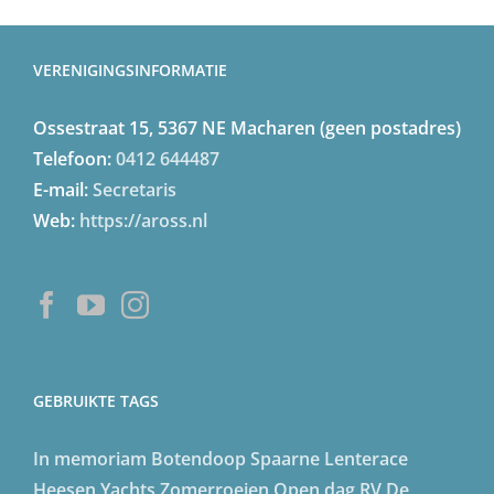
VERENIGINGSINFORMATIE
Ossestraat 15, 5367 NE Macharen (geen postadres)
Telefoon:
0412 644487
E-mail:
Secretaris
Web:
https://aross.nl
GEBRUIKTE TAGS
In memoriam
Botendoop
Spaarne Lenterace
Heesen Yachts
Zomerroeien
Open dag
RV De