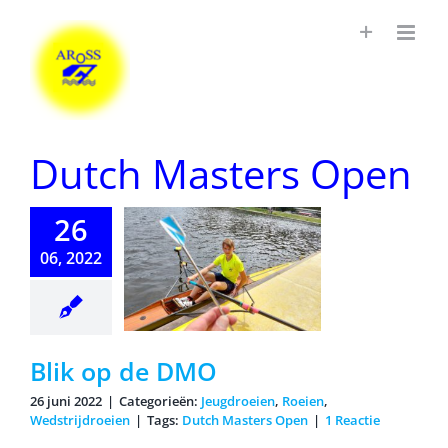
Ga
naar
inhoud
Dutch Masters Open
26
06, 2022
 op de DMO
Blik op de DMO
26 juni 2022
|
Categorieën:
Jeugdroeien
,
Roeien
,
Wedstrijdroeien
|
Tags:
Dutch Masters Open
|
1 Reactie