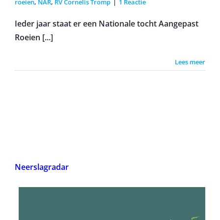
roeien
,
NAR
,
RV Cornelis Tromp
|
1 Reactie
Ieder jaar staat er een Nationale tocht Aangepast
Roeien [...]
Lees meer
Neerslagradar