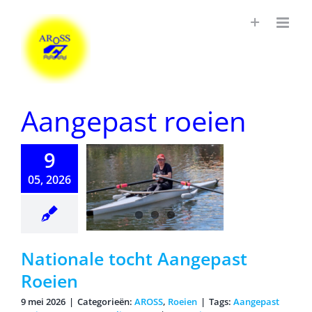
Ga
naar
inhoud
Aangepast roeien
9
05, 2026
nale tocht
ngepast
Roeien
Nationale tocht Aangepast
Roeien
9 mei 2026
|
Categorieën:
AROSS
,
Roeien
|
Tags:
Aangepast