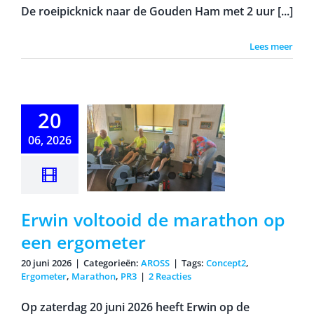
De roeipicknick naar de Gouden Ham met 2 uur [...]
Lees meer
n voltooid
20
arathon op
ergometer
06, 2026
Erwin voltooid de marathon op
een ergometer
20 juni 2026
|
Categorieën:
AROSS
|
Tags:
Concept2
,
Ergometer
,
Marathon
,
PR3
|
2 Reacties
Op zaterdag 20 juni 2026 heeft Erwin op de