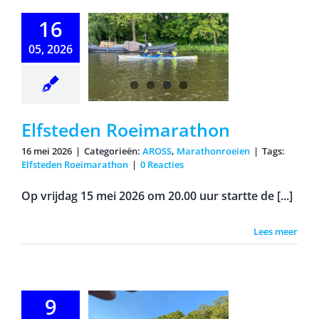
lfsteden
16
imarathon
05, 2026
Elfsteden Roeimarathon
16 mei 2026
|
Categorieën:
AROSS
,
Marathonroeien
|
Tags:
Elfsteden Roeimarathon
|
0 Reacties
Op vrijdag 15 mei 2026 om 20.00 uur startte de [...]
Lees meer
nale tocht
9
ngepast