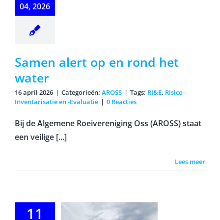
water
04, 2026
Samen alert op en rond het
water
16 april 2026
|
Categorieën:
AROSS
|
Tags:
RI&E
,
Risico-
Inventarisatie en -Evaluatie
|
0 Reacties
Bij de Algemene Roeivereniging Oss (AROSS) staat
een veilige [...]
Lees meer
cesvolle
11
pen Dag