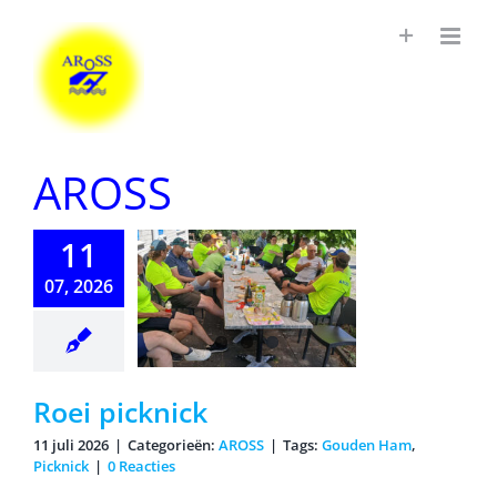
Ga
naar
inhoud
AROSS
11
i picknick
07, 2026
Roei picknick
11 juli 2026
|
Categorieën:
AROSS
|
Tags:
Gouden Ham
,
Picknick
|
0 Reacties