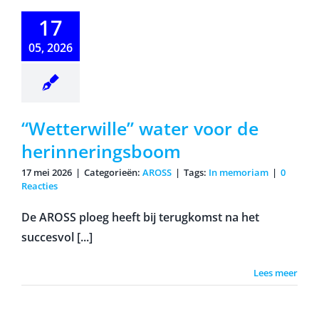
tterwille”
17
r voor de
nneringsboom
05, 2026
“Wetterwille” water voor de
herinneringsboom
17 mei 2026
|
Categorieën:
AROSS
|
Tags:
In memoriam
|
0
Reacties
De AROSS ploeg heeft bij terugkomst na het
succesvol [...]
Lees meer