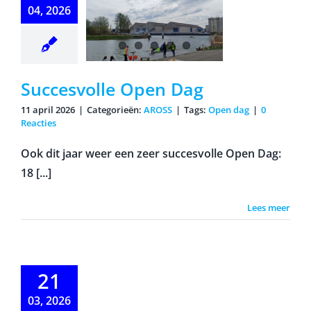
04, 2026
Succesvolle Open Dag
11 april 2026
|
Categorieën:
AROSS
|
Tags:
Open dag
|
0
Reacties
Ook dit jaar weer een zeer succesvolle Open Dag:
18 [...]
Lees meer
arathon
21
fentocht
03, 2026