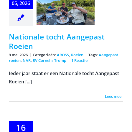
Roeien
05, 2026
Nationale tocht Aangepast
Roeien
9 mei 2026
|
Categorieën:
AROSS
,
Roeien
|
Tags:
Aangepast
roeien
,
NAR
,
RV Cornelis Tromp
|
1 Reactie
Ieder jaar staat er een Nationale tocht Aangepast
Roeien [...]
Lees meer
n alert op
16
rond het