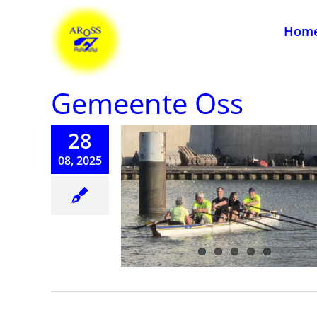
Ga
naar
Hom
inhoud
Gemeente Oss
28
08, 2025
iclinic