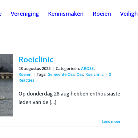
e
Vereniging
Kennismaken
Roeien
Veilig
Roeiclinic
28 augustus 2025
|
Categorieën:
AROSS
,
Roeien
|
Tags:
Gemeente Oss
,
Oss
,
Roeiclinic
|
0
Reacties
Op donderdag 28 aug hebben enthousiaste
leden van de [...]
Lees meer