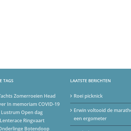
E TAGS
LAATSTE BERICHTEN
Yachts
Zomerroeien
Head
Roei picknick
ver
In memoriam
COVID-19
Erwin voltooid de marat
 Lustrum
Open dag
een ergometer
Lenterace
Ringvaart
Onderlinge
Botendoop