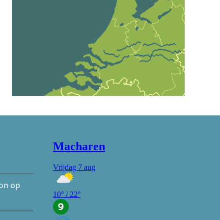
hon op