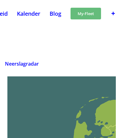
heid
Kalender
Blog
My-Fleet
Neerslagradar