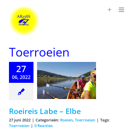
Ga
naar
inhoud
Toerroeien
27
06, 2022
reis Labe –
Elbe
Roeireis Labe – Elbe
27 juni 2022
|
Categorieën:
Roeien
,
Toerroeien
|
Tags:
Toerroeien
|
0 Reacties