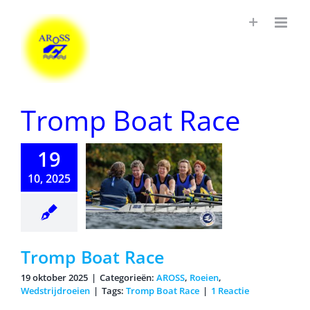
Ga
naar
inhoud
Tromp Boat Race
19
10, 2025
omp Boat
Race
Tromp Boat Race
19 oktober 2025
|
Categorieën:
AROSS
,
Roeien
,
Wedstrijdroeien
|
Tags:
Tromp Boat Race
|
1 Reactie