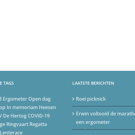
E TAGS
LAATSTE BERICHTEN
d
Ergometer
Open dag
Roei picknick
op
In memoriam
Heesen
Erwin voltooid de marat
V De Hertog
COVID-19
een ergometer
ge
Ringvaart Regatta
Lenterace