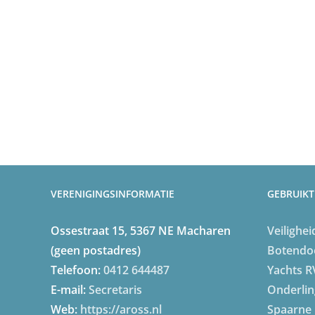
VERENIGINGSINFORMATIE
GEBRUIKT
Ossestraat 15, 5367 NE Macharen
Veilighei
(geen postadres)
Botendo
Telefoon:
0412 644487
Yachts
R
E-mail:
Secretaris
Onderlin
Web:
https://aross.nl
Spaarne 