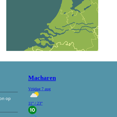
hon op