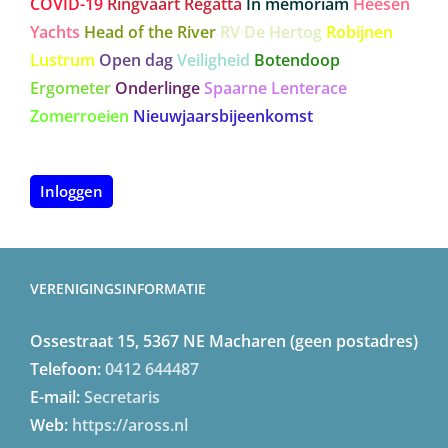
COVID-19
Ringvaart Regatta
In memoriam
Heesen
Yachts
Head of the River
RV De Hertog
Robijnen
Lustrum
Open dag
Veiligheid
Botendoop
Ergometer
Onderlinge
Spaarne Lenterace
Zomerroeien
Nieuwjaarsbijeenkomst
Inloggen
VERENIGINGSINFORMATIE
Ossestraat 15, 5367 NE Macharen (geen postadres)
Telefoon:
0412 644487
E-mail:
Secretaris
Web:
https://aross.nl