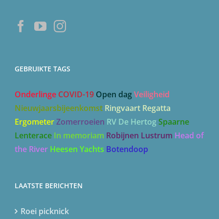
GEBRUIKTE TAGS
Onderlinge
COVID-19
Open dag
Veiligheid
Nieuwjaarsbijeenkomst
Ringvaart Regatta
Ergometer
Zomerroeien
RV De Hertog
Spaarne
Lenterace
In memoriam
Robijnen Lustrum
Head of
the River
Heesen Yachts
Botendoop
LAATSTE BERICHTEN
Roei picknick