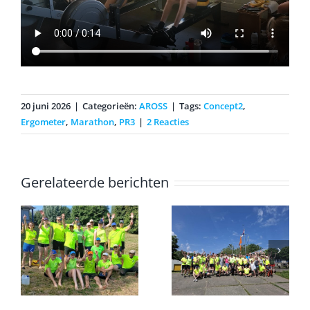
20 juni 2026
|
Categorieën:
AROSS
|
Tags:
Concept2
,
Ergometer
,
Marathon
,
PR3
|
2 Reacties
Gerelateerde berichten
Windvaan op
k
Onderlinge
zijn nieuwe
plek