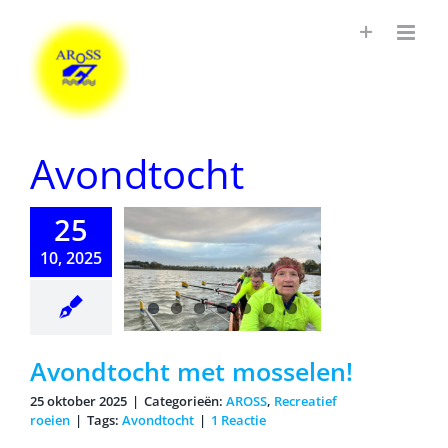
Ga
naar
inhoud
Avondtocht
25
10, 2025
dtocht met
sselen!
Avondtocht met mosselen!
25 oktober 2025
|
Categorieën:
AROSS
,
Recreatief
roeien
|
Tags:
Avondtocht
|
1 Reactie