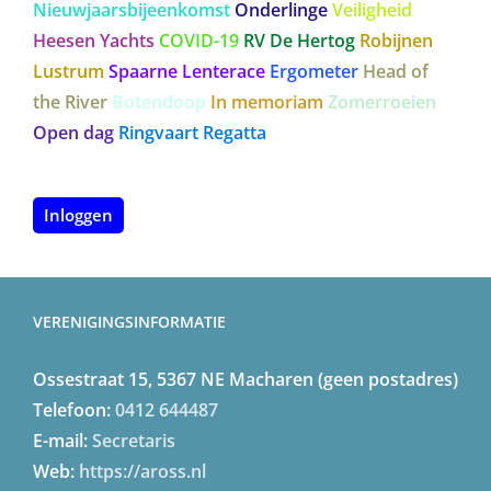
Nieuwjaarsbijeenkomst
Onderlinge
Veiligheid
Heesen Yachts
COVID-19
RV De Hertog
Robijnen
Lustrum
Spaarne Lenterace
Ergometer
Head of
the River
Botendoop
In memoriam
Zomerroeien
Open dag
Ringvaart Regatta
Inloggen
VERENIGINGSINFORMATIE
Ossestraat 15, 5367 NE Macharen (geen postadres)
Telefoon:
0412 644487
E-mail:
Secretaris
Web:
https://aross.nl