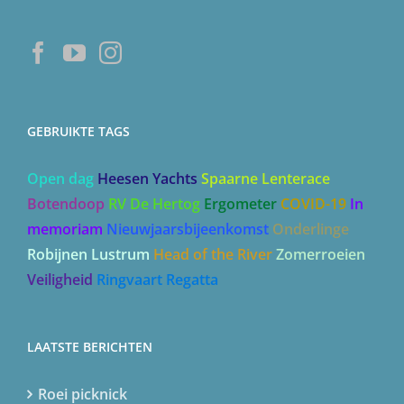
GEBRUIKTE TAGS
Open dag
Heesen Yachts
Spaarne Lenterace
Botendoop
RV De Hertog
Ergometer
COVID-19
In
memoriam
Nieuwjaarsbijeenkomst
Onderlinge
Robijnen Lustrum
Head of the River
Zomerroeien
Veiligheid
Ringvaart Regatta
LAATSTE BERICHTEN
Roei picknick