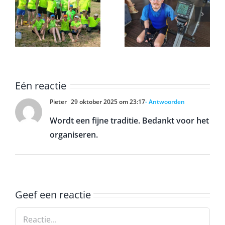
voltooid de
k
marathon op
Onderlinge
een
ergometer
Eén reactie
Pieter
29 oktober 2025 om 23:17
- Antwoorden
Wordt een fijne traditie. Bedankt voor het
organiseren.
Geef een reactie
Reactie