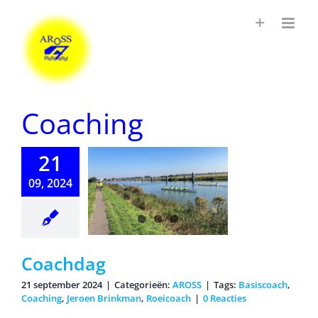
Ga
naar
inhoud
Coaching
21
09, 2024
oachdag
Coachdag
21 september 2024
|
Categorieën:
AROSS
|
Tags:
Basiscoach
,
Coaching
,
Jeroen Brinkman
,
Roeicoach
|
0 Reacties