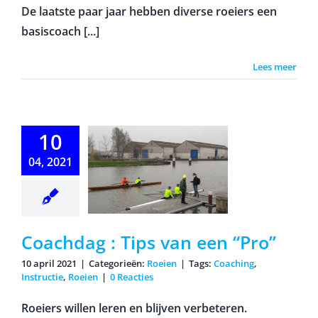
De laatste paar jaar hebben diverse roeiers een
basiscoach [...]
Lees meer
10
04, 2021
hdag : Tips
 een “Pro”
Coachdag : Tips van een “Pro”
10 april 2021
|
Categorieën:
Roeien
|
Tags:
Coaching
,
Instructie
,
Roeien
|
0 Reacties
Roeiers willen leren en blijven verbeteren.