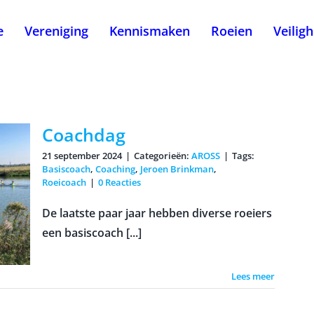
e
Vereniging
Kennismaken
Roeien
Veilig
Coachdag
21 september 2024
|
Categorieën:
AROSS
|
Tags:
Basiscoach
,
Coaching
,
Jeroen Brinkman
,
Roeicoach
|
0 Reacties
De laatste paar jaar hebben diverse roeiers
een basiscoach [...]
Lees meer