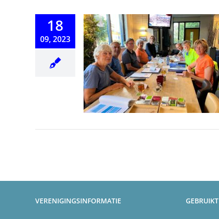
18
09, 2023
basiscoach
VERENIGINGSINFORMATIE
GEBRUIKT