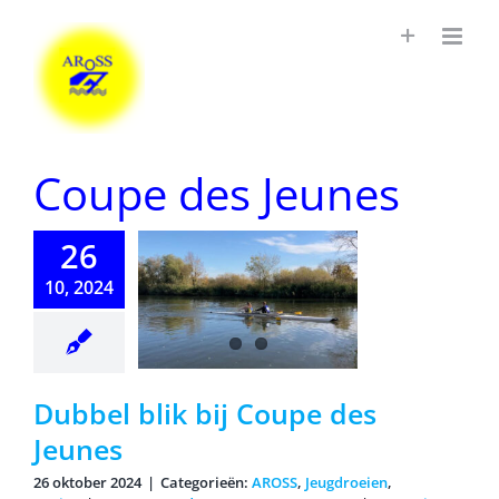
Ga
naar
inhoud
Coupe des Jeunes
26
10, 2024
el blik bij
upe des
Jeunes
Dubbel blik bij Coupe des
Jeunes
26 oktober 2024
|
Categorieën:
AROSS
,
Jeugdroeien
,