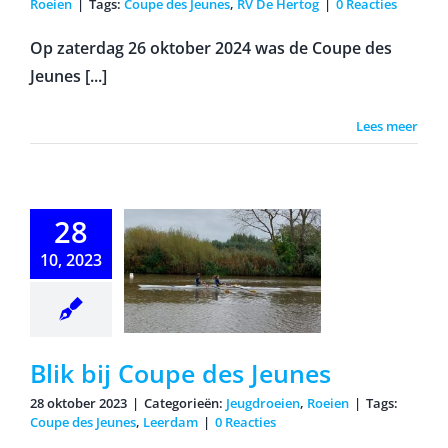
Roeien
|
Tags:
Coupe des Jeunes
,
RV De Hertog
|
0 Reacties
Op zaterdag 26 oktober 2024 was de Coupe des
Jeunes [...]
Lees meer
28
10, 2023
 bij Coupe
s Jeunes
Blik bij Coupe des Jeunes
28 oktober 2023
|
Categorieën:
Jeugdroeien
,
Roeien
|
Tags:
Coupe des Jeunes
,
Leerdam
|
0 Reacties