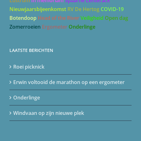
Heesen Yachts
Ringvaart Regatta
Robijnen
Lustrum
In memoriam
Spaarne Lenterace
Nieuwjaarsbijeenkomst
RV De Hertog
COVID-19
Botendoop
Head of the River
Veiligheid
Open dag
Zomerroeien
Ergometer
Onderlinge
LAATSTE BERICHTEN
Roei picknick
Erwin voltooid de marathon op een ergometer
Onderlinge
Windvaan op zijn nieuwe plek