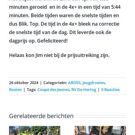
Het traject werd in de 2x in een tijd van 5:55
minuten geroeid en in de 4x+ in een tijd van 5:44
minuten. Beide tijden waren de snelste tijden en
dus Blik. Top. De tijd in de 4x+ bleek na correctie
de snelste tijd van de dag. Dit leverde ook de
dagprijs op. Gefeliciteerd!
Helaas kon Jim niet bij de prijsuitreiking zijn.
26 oktober 2024
|
Categorieën:
AROSS
,
Jeugdroeien
,
Roeien
|
Tags:
Coupe des Jeunes
,
RV De Hertog
|
0 Reacties
Gerelateerde berichten