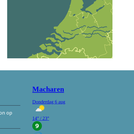
hon op