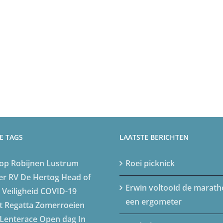
E TAGS
LAATSTE BERICHTEN
op
Robijnen Lustrum
Roei picknick
er
RV De Hertog
Head of
Erwin voltooid de marat
Veiligheid
COVID-19
een ergometer
t Regatta
Zomerroeien
Lenterace
Open dag
In