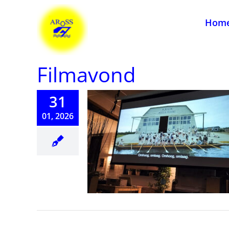
Ga
naar
Hom
inhoud
Filmavond
31
01, 2026
mavond