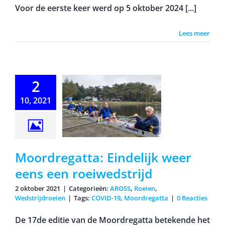
Voor de eerste keer werd op 5 oktober 2024 [...]
Lees meer
2
dregatta:
10, 2021
elijk weer
ens een
iwedstrijd
Moordregatta: Eindelijk weer
eens een roeiwedstrijd
2 oktober 2021
|
Categorieën:
AROSS
,
Roeien
,
Wedstrijdroeien
|
Tags:
COVID-19
,
Moordregatta
|
0 Reacties
De 17de editie van de Moordregatta betekende het