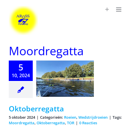
Ga
naar
inhoud
Moordregatta
5
10, 2024
berregatta
Oktoberregatta
5 oktober 2024
|
Categorieën:
Roeien
,
Wedstrijdroeien
|
Tags:
Moordregatta
,
Oktoberregatta
,
TOR
|
0 Reacties