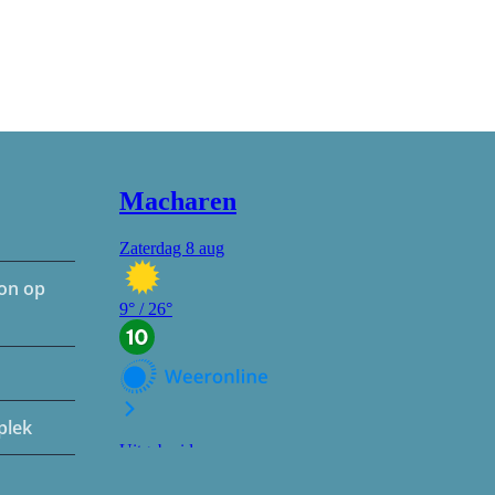
hon op
plek