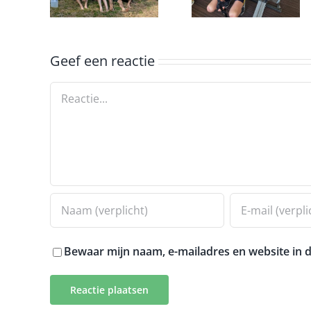
nick
op een
ergometer
Geef een reactie
Reactie
Bewaar mijn naam, e-mailadres en website in d