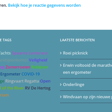
ren.
Bekijk hoe je reactie gegevens worden
E TAGS
LAATSTE BERICHTEN
Yachts
Spaarne Lenterace
Roei picknick
arsbijeenkomst
Veiligheid
Erwin voltooid de marat
op
Zomerroeien
Robijnen
een ergometer
Ergometer
COVID-19
ge
Ringvaart Regatta
Open
Onderlinge
 of the River
RV De Hertog
riam
Windvaan op zijn nieuwe 