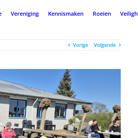
e
Vereniging
Kennismaken
Roeien
Veilig
Vorige
Volgende