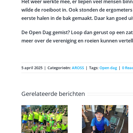
Het weer werkte mee, er liepen veel mensen binn
wilde de roeiboot in. Ook stonden de ergometers 
eerste halen in de bak gemaakt. Daar kan goed u
De Open Dag gemist? Loop dan gerust op een zater
meer over de vereniging en roeien kunnen vertel
5 april 2025
|
Categorieën:
AROSS
|
Tags:
Open dag
|
0 Reac
Gerelateerde berichten
Erwin
voltooid de
ei
Onderling
marathon