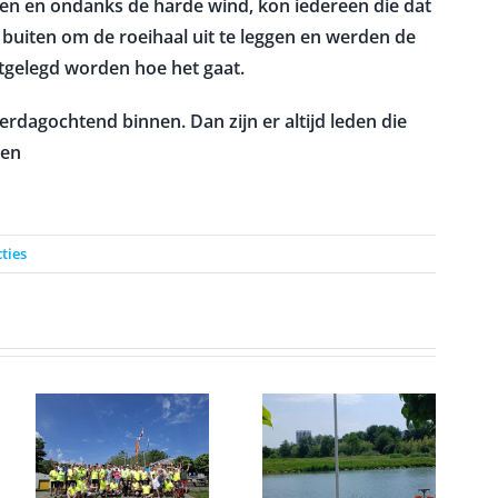
en en ondanks de harde wind, kon iedereen die dat
buiten om de roeihaal uit te leggen en werden de
itgelegd worden hoe het gaat.
dagochtend binnen. Dan zijn er altijd leden die
len
ties
Windvaan
Roei
e
op zijn