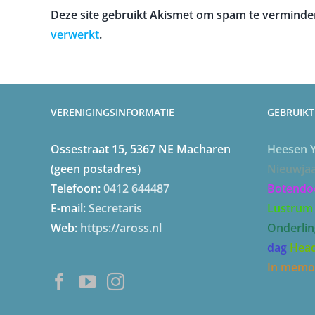
Deze site gebruikt Akismet om spam te verminde
verwerkt
.
VERENIGINGSINFORMATIE
GEBRUIKT
Ossestraat 15, 5367 NE Macharen
Heesen 
(geen postadres)
Nieuwja
Telefoon:
0412 644487
Botendo
E-mail:
Secretaris
Lustrum
Web:
https://aross.nl
Onderlin
dag
Head
In memo