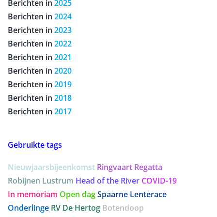
Berichten in
2025
Berichten in
2024
Berichten in
2023
Berichten in
2022
Berichten in
2021
Berichten in
2020
Berichten in
2019
Berichten in
2018
Berichten in
2017
Gebruikte tags
Nieuwjaarsbijeenkomst
Ringvaart Regatta
Robijnen Lustrum
Head of the River
COVID-19
Erwin
In memoriam
Open dag
Spaarne Lenterace
voltooid de
Onderlinge
RV De Hertog
Botendoop
Onderlinge
marathon