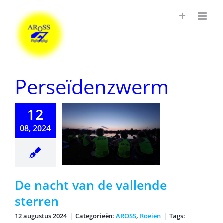
Ga
naar
inhoud
Perseïdenzwerm
12
08, 2024
nacht van
vallende
terren
De nacht van de vallende
sterren
12 augustus 2024
|
Categorieën:
AROSS
,
Roeien
|
Tags: