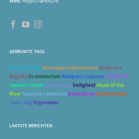
Web:
https://aross.nl
GEBRUIKTE TAGS
RV De Hertog
Nieuwjaarsbijeenkomst
Ringvaart
Regatta
In memoriam
Robijnen Lustrum
COVID-19
Heesen Yachts
Onderlinge
Veiligheid
Head of the
River
Spaarne Lenterace
Botendoop
Zomerroeien
Open dag
Ergometer
LAATSTE BERICHTEN