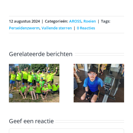
12 augustus 2024
|
Categorieën:
AROSS
,
Roeien
|
Tags:
Perseïdenzwerm
,
Vallende sterren
|
0 Reacties
Gerelateerde berichten
Erwin
voltooid de
k
marathon op
Onderlinge
een
ergometer
Geef een reactie
Reactie