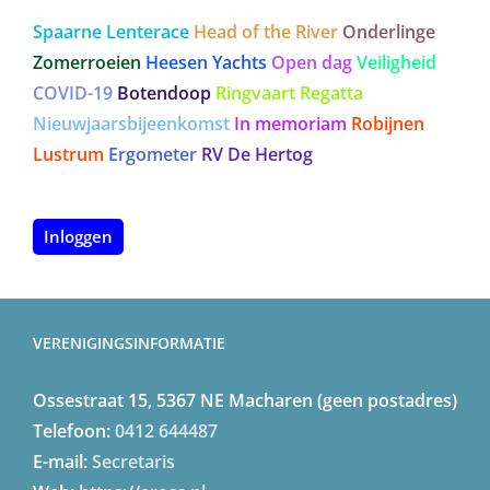
Spaarne Lenterace
Head of the River
Onderlinge
Zomerroeien
Heesen Yachts
Open dag
Veiligheid
COVID-19
Botendoop
Ringvaart Regatta
Nieuwjaarsbijeenkomst
In memoriam
Robijnen
Lustrum
Ergometer
RV De Hertog
Inloggen
VERENIGINGSINFORMATIE
Ossestraat 15, 5367 NE Macharen (geen postadres)
Telefoon:
0412 644487
E-mail:
Secretaris