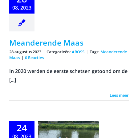
Maas
08, 2023
Meanderende Maas
28 augustus 2023
|
Categorieën:
AROSS
|
Tags:
Meanderende
Maas
|
0 Reacties
In 2020 werden de eerste schetsen getoond om de
[...]
Lees meer
teranen
24
roeien
08, 2023