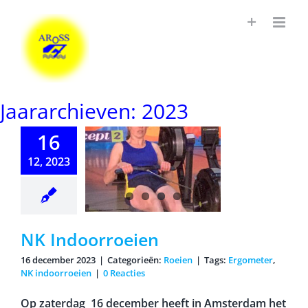
Ga
naar
inhoud
Jaararchieven:
2023
16
12, 2023
NK
oorroeien
NK Indoorroeien
16 december 2023
|
Categorieën:
Roeien
|
Tags:
Ergometer
,
NK indoorroeien
|
0 Reacties
Op zaterdag 16 december heeft in Amsterdam het