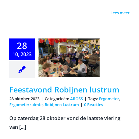
Lees meer
28
10, 2023
estavond
obijnen
ustrum
Feestavond Robijnen lustrum
28 oktober 2023
|
Categorieën:
AROSS
|
Tags:
Ergometer
,
Ergometerruimte
,
Robijnen Lustrum
|
0 Reacties
Op zaterdag 28 oktober vond de laatste viering
van [...]