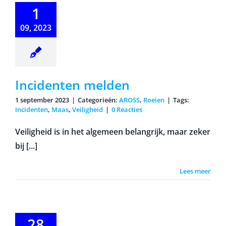
cidenten
1
melden
09, 2023
Incidenten melden
1 september 2023
|
Categorieën:
AROSS
,
Roeien
|
Tags:
Incidenten
,
Maas
,
Veiligheid
|
0 Reacties
Veiligheid is in het algemeen belangrijk, maar zeker
bij [...]
Lees meer
nderende
28