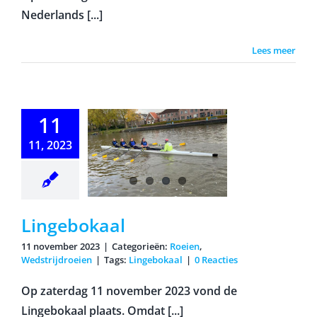
Nederlands [...]
Lees meer
11
11, 2023
gebokaal
Lingebokaal
11 november 2023
|
Categorieën:
Roeien
,
Wedstrijdroeien
|
Tags:
Lingebokaal
|
0 Reacties
Op zaterdag 11 november 2023 vond de
Lingebokaal plaats. Omdat [...]