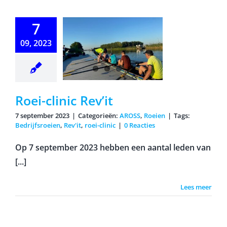
ei-clinic
7
Rev’it
09, 2023
Roei-clinic Rev’it
7 september 2023
|
Categorieën:
AROSS
,
Roeien
|
Tags:
Bedrijfsroeien
,
Rev'it
,
roei-clinic
|
0 Reacties
Op 7 september 2023 hebben een aantal leden van
[...]
Lees meer