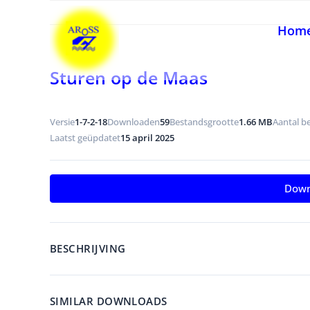
Ga
naar
Hom
inhoud
Sturen op de Maas
Versie
1-7-2-18
Downloaden
59
Bestandsgrootte
1.66 MB
Aantal b
Laatst geüpdatet
15 april 2025
Down
BESCHRIJVING
SIMILAR DOWNLOADS