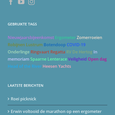
GEBRUIKTE TAGS
Nieuwjaarsbijeenkomst
Ergometer
Zomerroeien
Robijnen Lustrum
Botendoop
COVID-19
Onderlinge
Ringvaart Regatta
RV De Hertog
In
memoriam
Spaarne Lenterace
Veiligheid
Open dag
Head of the River
Heesen Yachts
LAATSTE BERICHTEN
Roei picknick
Erwin voltooid de marathon op een ergometer