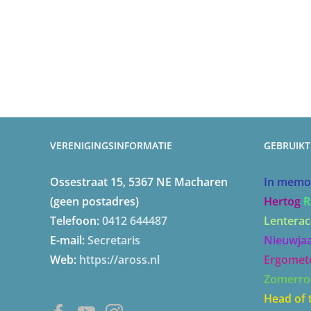
VERENIGINGSINFORMATIE
GEBRUIKT
Ossestraat 15, 5367 NE Macharen
In memo
(geen postadres)
Hertog
R
Telefoon:
0412 644487
Lenterac
E-mail:
Secretaris
Nieuwja
Web:
https://aross.nl
Ergomet
Zomerro
Head of 