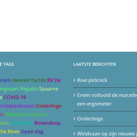
E TAGS
LAATSTE BERICHTEN
riam
Heesen Yachts
RV De
Roei picknick
ingvaart Regatta
Spaarne
Erwin voltooid de marat
e
COVID-19
een ergometer
arsbijeenkomst
Onderlinge
er
Robijnen Lustrum
Onderlinge
eien
Veiligheid
Botendoop
the River
Open dag
Windvaan op zijn nieuwe 