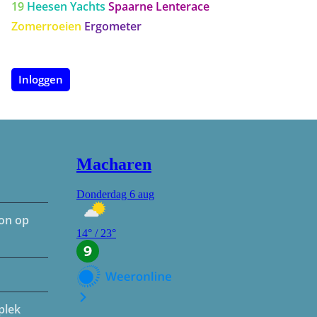
19
Heesen Yachts
Spaarne Lenterace
Zomerroeien
Ergometer
Inloggen
hon op
plek