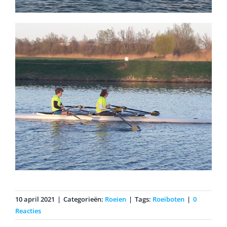
10 april 2021
|
Categorieën:
Roeien
|
Tags:
Roeiboten
|
0
Reacties