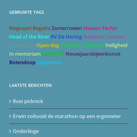
GEBRUIKTE TAGS
Ringvaart Regatta
Zomerroeien
Heesen Yachts
Head of the River
RV De Hertog
Robijnen Lustrum
Onderlinge
Open dag
Spaarne Lenterace
Veiligheid
In memoriam
COVID-19
Nieuwjaarsbijeenkomst
Botendoop
Ergometer
LAATSTE BERICHTEN
Roei picknick
Erwin voltooid de marathon op een ergometer
Onderlinge