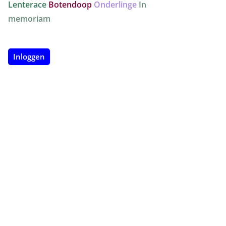
Lenterace
Botendoop
Onderlinge
In
memoriam
Inloggen
Erwin
voltooid de