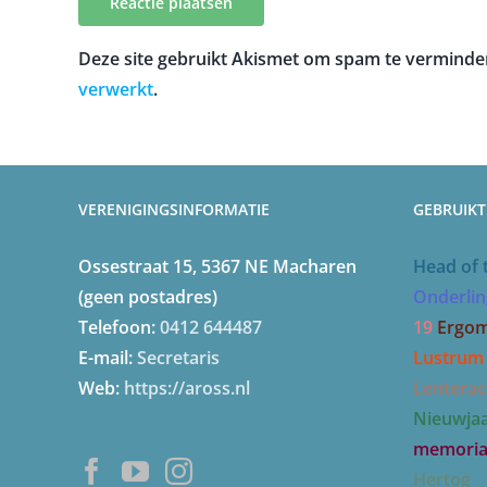
Deze site gebruikt Akismet om spam te verminde
verwerkt
.
VERENIGINGSINFORMATIE
GEBRUIKT
Ossestraat 15, 5367 NE Macharen
Head of 
(geen postadres)
Onderlin
Telefoon:
0412 644487
19
Ergom
E-mail:
Secretaris
Lustrum
Web:
https://aross.nl
Lenterac
Nieuwja
memori
Hertog