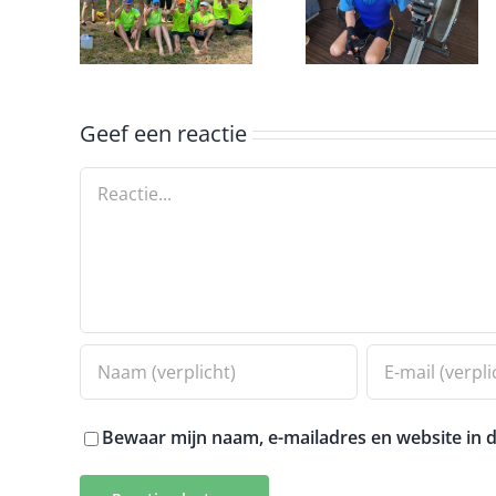
ei
Onderling
marathon
nick
op een
ergometer
Geef een reactie
Reactie
Bewaar mijn naam, e-mailadres en website in d