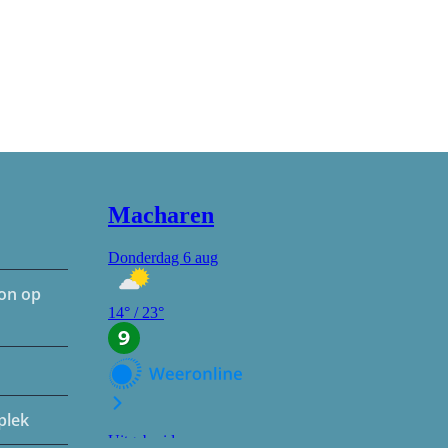
hon op
plek