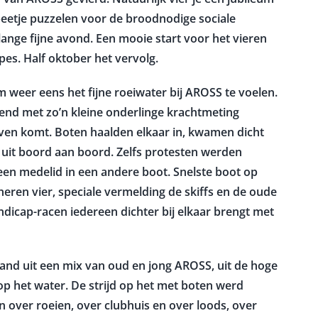
beetje puzzelen voor de broodnodige sociale
ange fijne avond. Een mooie start voor het vieren
pes. Half oktober het vervolg.
weer eens het fijne roeiwater bij AROSS te voelen.
nd met zo’n kleine onderlinge krachtmeting
oven komt. Boten haalden elkaar in, kwamen dicht
jd uit boord aan boord. Zelfs protesten werden
 een medelid in een andere boot. Snelste boot op
heren vier, speciale vermelding de skiffs en de oude
andicap-racen iedereen dichter bij elkaar brengt met
nd uit een mix van oud en jong AROSS, uit de hoge
 het water. De strijd op het met boten werd
 over roeien, over clubhuis en over loods, over