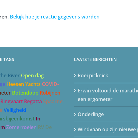
ren.
Bekijk hoe je reactie gegevens worden
E TAGS
LAATSTE BERICHTEN
the River
Open dag
Roei picknick
ge
Heesen Yachts
COVID-
Erwin voltooid de marat
eter
Botendoop
Robijnen
een ergometer
Ringvaart Regatta
Spaarne
e
Veiligheid
Onderlinge
arsbijeenkomst
In
am
Zomerroeien
RV De
Windvaan op zijn nieuwe 