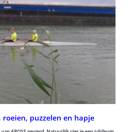
, roeien, puzzelen en hapje
van AROSS gevierd. Natuurlijk vier je een jubileum