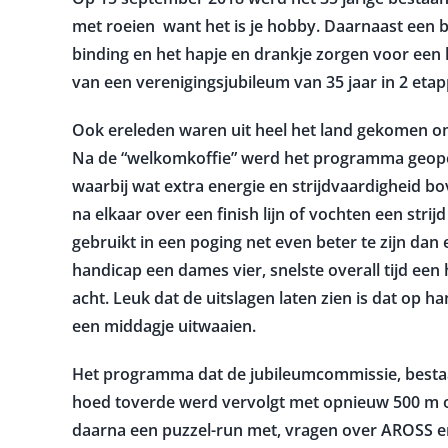
met roeien want het is je hobby. Daarnaast een 
binding en het hapje en drankje zorgen voor een l
van een verenigingsjubileum van 35 jaar in 2 etap
Ook ereleden waren uit heel het land gekomen om 
Na de “welkomkoffie” werd het programma geope
waarbij wat extra energie en strijdvaardigheid b
na elkaar over een finish lijn of vochten een stri
gebruikt in een poging net even beter te zijn dan
handicap een dames vier, snelste overall tijd een 
acht. Leuk dat de uitslagen laten zien is dat op h
een middagje uitwaaien.
Het programma dat de jubileumcommissie, bestaa
hoed toverde werd vervolgt met opnieuw 500 m op
daarna een puzzel-run met, vragen over AROSS en