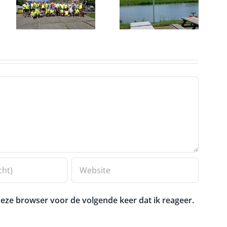
Roei
e
op zijn
picknick
nieuwe plek
eze browser voor de volgende keer dat ik reageer.