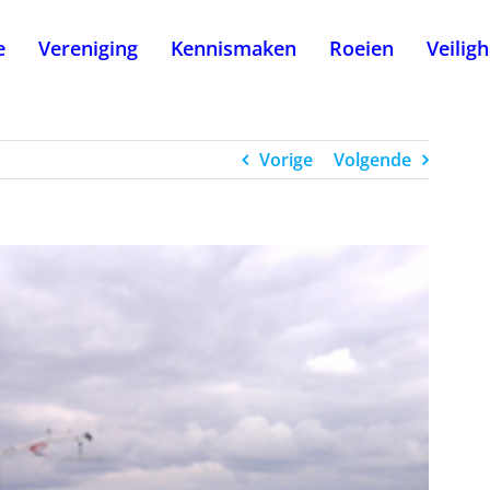
e
Vereniging
Kennismaken
Roeien
Veilig
Vorige
Volgende