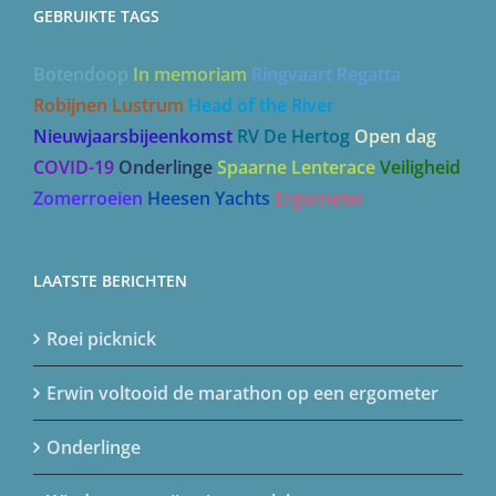
GEBRUIKTE TAGS
Botendoop
In memoriam
Ringvaart Regatta
Robijnen Lustrum
Head of the River
Nieuwjaarsbijeenkomst
RV De Hertog
Open dag
COVID-19
Onderlinge
Spaarne Lenterace
Veiligheid
Zomerroeien
Heesen Yachts
Ergometer
LAATSTE BERICHTEN
Roei picknick
Erwin voltooid de marathon op een ergometer
Onderlinge