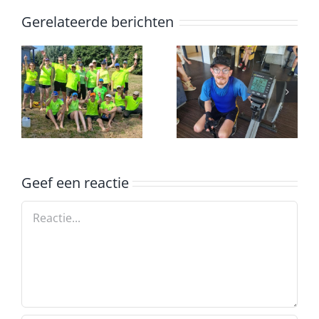
Gerelateerde berichten
Erwin
voltooid de
k
marathon op
Onderlinge
een
ergometer
Geef een reactie
Reactie