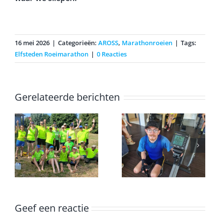
borrelen bij de blokhut van de Harlingse scouting
waar we sliepen.
16 mei 2026
|
Categorieën:
AROSS
,
Marathonroeien
|
Tags:
Elfsteden Roeimarathon
|
0 Reacties
Gerelateerde berichten
Erwin
voltooid de
k
marathon op
Onderlinge
een
ergometer