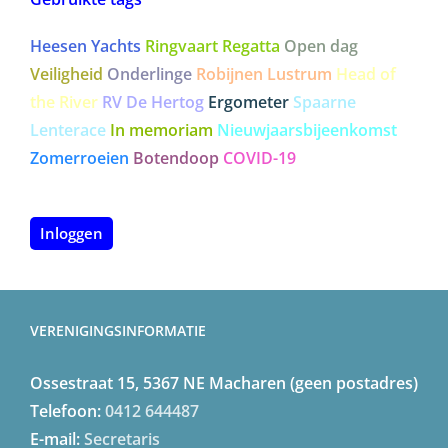
Gebruikte tags
Heesen Yachts
Ringvaart Regatta
Open dag
Veiligheid
Onderlinge
Robijnen Lustrum
Head of
the River
RV De Hertog
Ergometer
Spaarne
Lenterace
In memoriam
Nieuwjaarsbijeenkomst
Zomerroeien
Botendoop
COVID-19
Inloggen
VERENIGINGSINFORMATIE
Ossestraat 15, 5367 NE Macharen (geen postadres)
Telefoon:
0412 644487