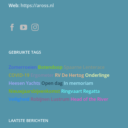
E-mail:
Secretaris
Web:
https://aross.nl
GEBRUIKTE TAGS
Zomerroeien
Botendoop
Spaarne Lenterace
COVID-19
Ergometer
RV De Hertog
Onderlinge
Heesen Yachts
Open dag
In memoriam
Nieuwjaarsbijeenkomst
Ringvaart Regatta
Veiligheid
Robijnen Lustrum
Head of the River