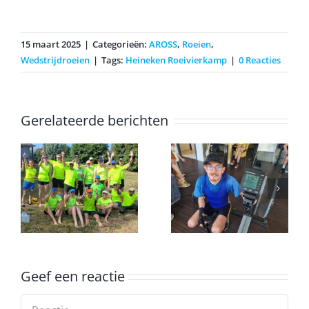
15 maart 2025
|
Categorieën:
AROSS
,
Roeien
,
Wedstrijdroeien
|
Tags:
Heineken Roeivierkamp
|
0 Reacties
Gerelateerde berichten
Erwin
voltooid de
k
marathon op
Onderlinge
een
ergometer
Geef een reactie
Reactie