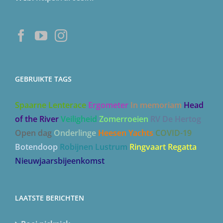
GEBRUIKTE TAGS
Spaarne Lenterace
Ergometer
In memoriam
Head
of the River
Veiligheid
Zomerroeien
RV De Hertog
Open dag
Onderlinge
Heesen Yachts
COVID-19
Botendoop
Robijnen Lustrum
Ringvaart Regatta
Nieuwjaarsbijeenkomst
LAATSTE BERICHTEN