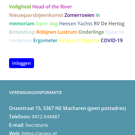
Veiligheid
Head of the River
Nieuwjaarsbijeenkomst
Zomerroeien
In
memoriam
Open dag
Heesen Yachts
RV De Hertog
Botendoop
Robijnen Lustrum
Onderlinge
Spaarne
Lenterace
Ergometer
Ringvaart Regatta
COVID-19
Inloggen
VERENIGINGSINFORMATIE
Ossestraat 15, 5367 NE Macharen (geen postadres)
Telefoon:
0412 644487
E-mail:
Secretaris
Web:
https://aross.nl