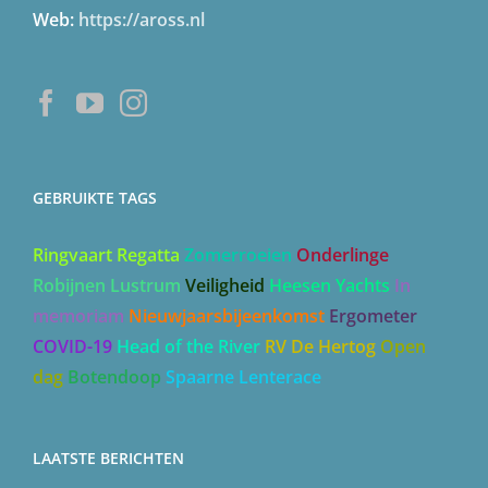
Web:
https://aross.nl
GEBRUIKTE TAGS
Ringvaart Regatta
Zomerroeien
Onderlinge
Robijnen Lustrum
Veiligheid
Heesen Yachts
In
memoriam
Nieuwjaarsbijeenkomst
Ergometer
COVID-19
Head of the River
RV De Hertog
Open
dag
Botendoop
Spaarne Lenterace
LAATSTE BERICHTEN