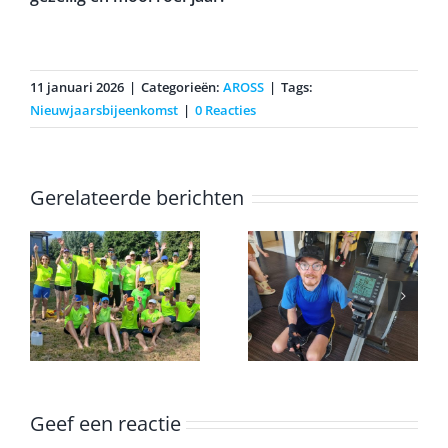
11 januari 2026
|
Categorieën:
AROSS
|
Tags:
Nieuwjaarsbijeenkomst
|
0 Reacties
Gerelateerde berichten
Erwin
voltooid de
k
marathon op
Onderlinge
een
ergometer
Geef een reactie