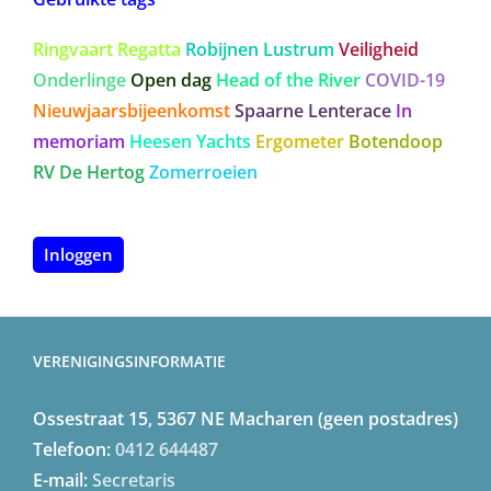
Ringvaart Regatta
Robijnen Lustrum
Veiligheid
Onderlinge
Open dag
Head of the River
COVID-19
Nieuwjaarsbijeenkomst
Spaarne Lenterace
In
memoriam
Heesen Yachts
Ergometer
Botendoop
RV De Hertog
Zomerroeien
Inloggen
VERENIGINGSINFORMATIE
Ossestraat 15, 5367 NE Macharen (geen postadres)
Telefoon:
0412 644487
E-mail:
Secretaris