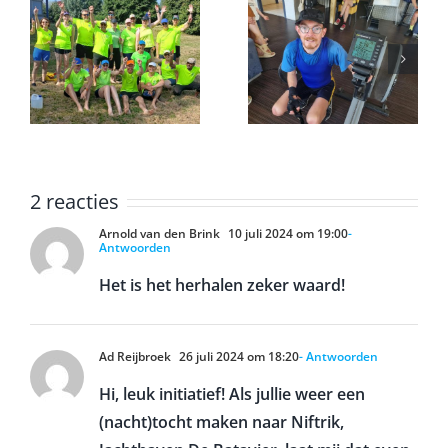
Erwin
voltooid de
k
marathon op
Onderlinge
een
ergometer
2 reacties
Arnold van den Brink
10 juli 2024 om 19:00
-
Antwoorden
Het is het herhalen zeker waard!
Ad Reijbroek
26 juli 2024 om 18:20
- Antwoorden
Hi, leuk initiatief! Als jullie weer een
(nacht)tocht maken naar Niftrik,