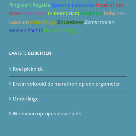
Ringvaart Regatta
Spaarne Lenterace
Head of the
River
Ergometer
In memoriam
Veiligheid
Robijnen
Lustrum
Onderlinge
Botendoop
Zomerroeien
Heesen Yachts
RV De Hertog
LAATSTE BERICHTEN
Roei picknick
Erwin voltooid de marathon op een ergometer
Onderlinge
Windvaan op zijn nieuwe plek