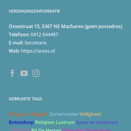
VERENIGINGSINFORMATIE
Ossestraat 15, 5367 NE Macharen (geen postadres)
Telefoon:
0412 644487
E-mail:
Secretaris
Web:
https://aross.nl
GEBRUIKTE TAGS
Ringvaart Regatta
Zomerroeien
Veiligheid
Botendoop
Robijnen Lustrum
Spaarne Lenterace
COVID-19
RV De Hertog
Open dag
Onderlinge