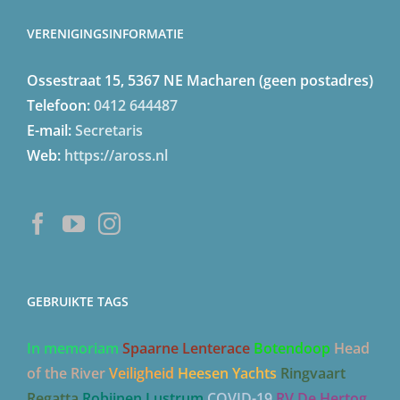
VERENIGINGSINFORMATIE
Ossestraat 15, 5367 NE Macharen (geen postadres)
Telefoon:
0412 644487
E-mail:
Secretaris
Web:
https://aross.nl
GEBRUIKTE TAGS
In memoriam
Spaarne Lenterace
Botendoop
Head
of the River
Veiligheid
Heesen Yachts
Ringvaart
Regatta
Robijnen Lustrum
COVID-19
RV De Hertog