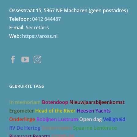
Ossestraat 15, 5367 NE Macharen (geen postadres)
Telefoon:
0412 644487
E-mail:
Secretaris
Web:
https://aross.nl
GEBRUIKTE TAGS
In memoriam
Botendoop
Nieuwjaarsbijeenkomst
Ergometer
Head of the River
Heesen Yachts
Onderlinge
Robijnen Lustrum
Open dag
Veiligheid
RV De Hertog
Zomerroeien
Spaarne Lenterace
Ringvaart Regatta
COVID-19