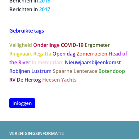
Berichten in
2018
Berichten in
2017
Gebruikte tags
Veiligheid
Onderlinge
COVID-19
Ergometer
Ringvaart Regatta
Open dag
Zomerroeien
Head of
the River
In memoriam
Nieuwjaarsbijeenkomst
Robijnen Lustrum
Spaarne Lenterace
Botendoop
RV De Hertog
Heesen Yachts
Inloggen
VERENIGINGSINFORMATIE