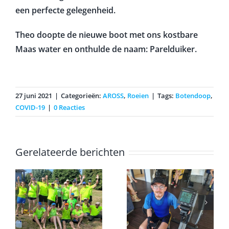
een perfecte gelegenheid.
Theo doopte de nieuwe boot met ons kostbare
Maas water en onthulde de naam: Parelduiker.
27 juni 2021
|
Categorieën:
AROSS
,
Roeien
|
Tags:
Botendoop
,
COVID-19
|
0 Reacties
Gerelateerde berichten
Erwin
voltooid de
k
marathon op
Onderlinge
een