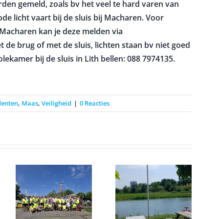
rden gemeld, zoals bv het veel te hard varen van
e licht vaart bij de sluis bij Macharen. Voor
j Macharen kan je deze melden via
met de brug of met de sluis, lichten staan bv niet goed
ekamer bij de sluis in Lith bellen: 088 7974135.
denten
,
Maas
,
Veiligheid
|
0 Reacties
Windvaan
Roei
e
op zijn
picknick
nieuwe plek