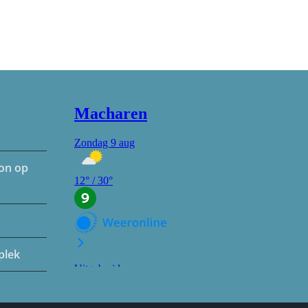
hon op
plek