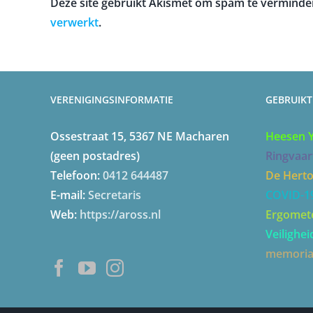
Deze site gebruikt Akismet om spam te verminde
verwerkt
.
VERENIGINGSINFORMATIE
GEBRUIKT
Ossestraat 15, 5367 NE Macharen
Heesen 
(geen postadres)
Ringvaar
Telefoon:
0412 644487
De Hert
E-mail:
Secretaris
COVID-1
Web:
https://aross.nl
Ergomet
Veilighei
memori