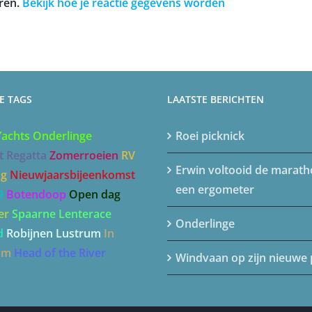
ren.
Bekijk hoe je reactie gegevens worden
E TAGS
LAATSTE BERICHTEN
Yachts
Onderlinge
Roei picknick
t Regatta
Zomerroeien
RV
Erwin voltooid de marat
og
Nieuwjaarsbijeenkomst
een ergometer
9
Botendoop
Open dag
er
Spaarne Lenterace
Onderlinge
d
Robijnen Lustrum
In
am
Head of the River
Windvaan op zijn nieuwe 