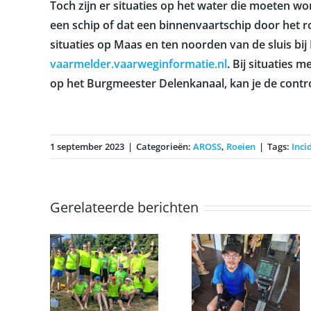
Toch zijn er situaties op het water die moeten wo
een schip of dat een binnenvaartschip door het rod
situaties op Maas en ten noorden van de sluis bi
vaarmelder.vaarweginformatie.nl
. Bij situaties 
op het Burgmeester Delenkanaal, kan je de control
1 september 2023
|
Categorieën:
AROSS
,
Roeien
|
Tags:
Inci
Gerelateerde berichten
Erwin
voltooid de
ei
Onderling
marathon
nick
op een