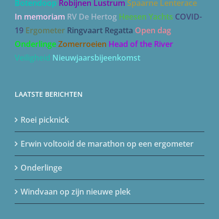
Botendoop
Robijnen Lustrum
Spaarne Lenterace
In memoriam
RV De Hertog
Heesen Yachts
COVID-
19
Ergometer
Ringvaart Regatta
Open dag
Onderlinge
Zomerroeien
Head of the River
Veiligheid
Nieuwjaarsbijeenkomst
LAATSTE BERICHTEN
Roei picknick
Erwin voltooid de marathon op een ergometer
Onderlinge
Windvaan op zijn nieuwe plek